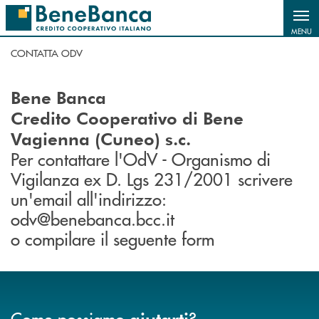
Salta al contenuto principale
MENU
CONTATTA ODV
Bene Banca
Credito Cooperativo di Bene
Vagienna (Cuneo) s.c.
Per contattare l'OdV - Organismo di
Vigilanza ex D. Lgs 231/2001 scrivere
un'email all'indirizzo:
odv@benebanca.bcc.it
o compilare il seguente form
Come possiamo
?
aiutarti