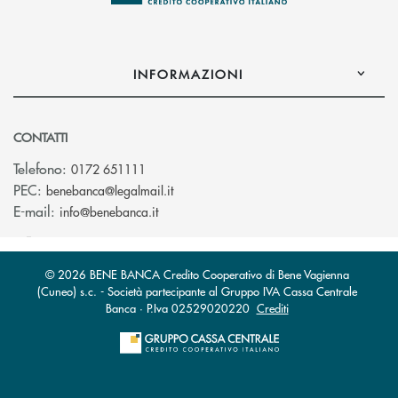
INFORMAZIONI
CONTATTI
Telefono:
0172 651111
(si apre l’app di posta elettronica)
PEC:
benebanca@legalmail.it
(si apre l’app di posta elettronica)
E-mail:
info@benebanca.it
© 2026 BENE BANCA Credito Cooperativo di Bene Vagienna
(Cuneo) s.c. - Società partecipante al Gruppo IVA Cassa Centrale
Banca · P.Iva 02529020220
Crediti