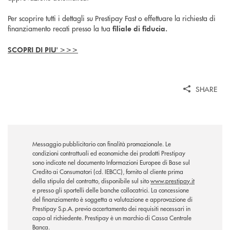
Per scoprire tutti i dettagli su Prestipay Fast o effettuare la richiesta di
finanziamento recati presso la tua
filiale di fiducia.
SCOPRI DI PIU' >>>
SHARE
Messaggio pubblicitario con finalità promozionale. Le
condizioni contrattuali ed economiche dei prodotti Prestipay
sono indicate nel documento Informazioni Europee di Base sul
Credito ai Consumatori (cd. IEBCC), fornito al cliente prima
della stipula del contratto, disponibile sul sito
www.prestipay.it
e presso gli sportelli delle banche collocatrici. La concessione
del finanziamento è soggetta a valutazione e approvazione di
Prestipay S.p.A. previo accertamento dei requisiti necessari in
capo al richiedente. Prestipay è un marchio di Cassa Centrale
Banca.