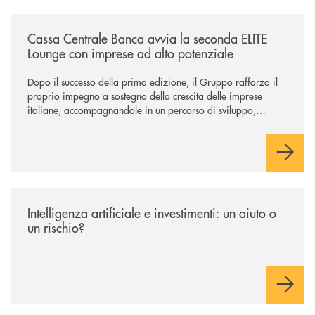
/news/cassa-centrale-banca-avvia-la-seconda-elite-lounge-con-imprese-
Cassa Centrale Banca avvia la seconda ELITE
Lounge con imprese ad alto potenziale
Dopo il successo della prima edizione, il Gruppo rafforza il
proprio impegno a sostegno della crescita delle imprese
italiane, accompagnandole in un percorso di sviluppo,
innovazione e accesso ai mercati dei capitali.
/news/intelligenza-artificiale-e-investimenti-un-aiuto-o-un-rischio/
Intelligenza artificiale e investimenti: un aiuto o
un rischio?