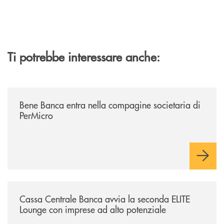
Ti potrebbe interessare anche:
/news/bene-banca-entra-nella-compagine-societaria-di-permicro/
Bene Banca entra nella compagine societaria di
PerMicro
/news/cassa-centrale-banca-avvia-la-seconda-elite-lounge-con-imprese-
Cassa Centrale Banca avvia la seconda ELITE
Lounge con imprese ad alto potenziale