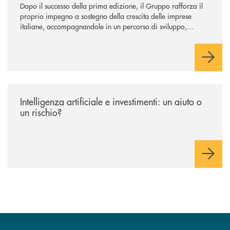
Dopo il successo della prima edizione, il Gruppo rafforza il
proprio impegno a sostegno della crescita delle imprese
italiane, accompagnandole in un percorso di sviluppo,
innovazione e accesso ai mercati dei capitali.
/news/intelligenza-artificiale-e-investimenti-un-aiuto-o-un-rischio/
Intelligenza artificiale e investimenti: un aiuto o
un rischio?