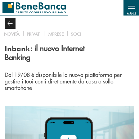
Salta al contenuto principale
MENU
NOVITÀ
PRIVATI
IMPRESE
SOCI
: il nuovo Internet
Inbank
Banking
Dal 19/08 è disponibile la nuova piattaforma per
gestire i tuoi conti direttamente da casa o sullo
smartphone