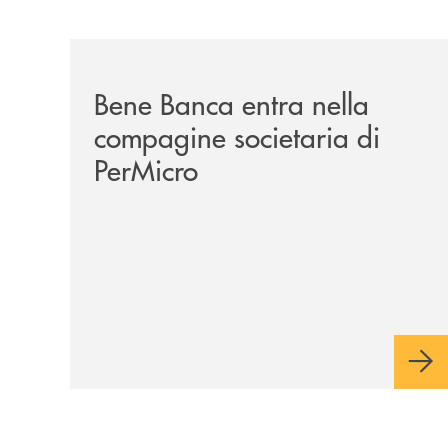
/news/bene-banca-entra-nella-compagine-societa
Bene Banca entra nella
compagine societaria di
PerMicro