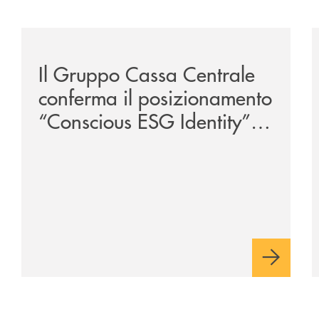
ria-di-permicro/
/news/il-gruppo-cassa-centrale-conferma-il-posizionam
/
Il Gruppo Cassa Centrale
conferma il posizionamento
“Conscious ESG Identity”
nell’ESG Identity Corporate
Index 2026