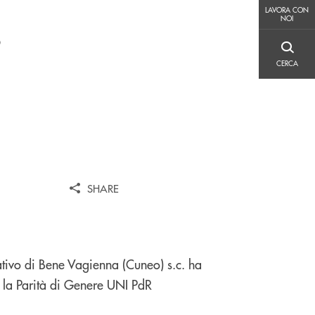
LAVORA CON NOI
LAVORA CON
NOI
o
CERCA
CERCA
SHARE
ivo di Bene Vagienna (Cuneo) s.c. ha
r la Parità di Genere UNI PdR