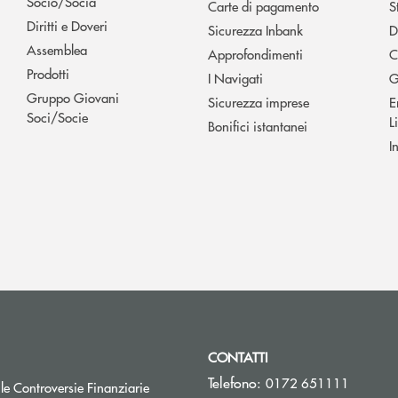
Socio/Socia
Carte di pagamento
S
Diritti e Doveri
Sicurezza Inbank
D
Assemblea
Approfondimenti
C
Prodotti
I Navigati
G
Gruppo Giovani
Sicurezza imprese
E
Soci/Socie
L
Bonifici istantanei
I
CONTATTI
Telefono:
0172 651111
Apre una nuova finestra
 le Controversie Finanziarie