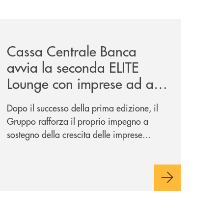
ento-conscious-esg-identity-nell-esg-identity-corporate-i
news/cassa-centrale-banca-avvia-la-seconda-elite-lounge-
Cassa Centrale Banca
avvia la seconda ELITE
Lounge con imprese ad alto
potenziale
Dopo il successo della prima edizione, il
Gruppo rafforza il proprio impegno a
sostegno della crescita delle imprese
italiane, accompagnandole in un percorso
di sviluppo, innovazione e accesso ai
mercati dei capitali.