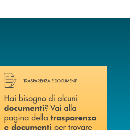
Hai bisogno di alcuni documenti ? Vai alla pagina della 
TRASPARENZA E DOCUMENTI
Hai bisogno di alcuni
? Vai alla
documenti
pagina della
trasparenza
per trovare
e documenti