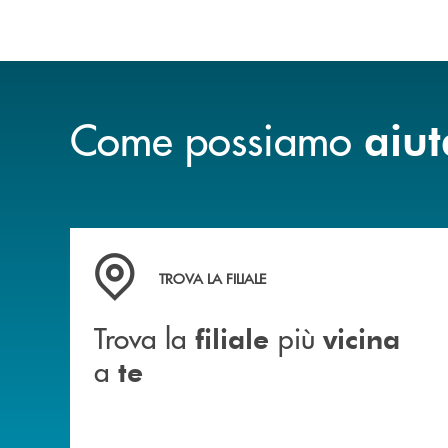
Come possiamo
aiut
Trova la filiale più vicina a te&nbsp;
TROVA LA FILIALE
Trova la
più
filiale
vicina
a
te