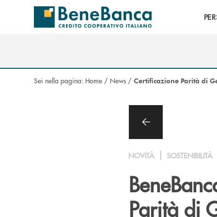
Salta al contenuto principale
PE
Sei nella pagina:
Home
/
News
/
Certificazione Parità di
NOVITÀ
SOSTENIBILITÀ
BeneBanc
Parità di