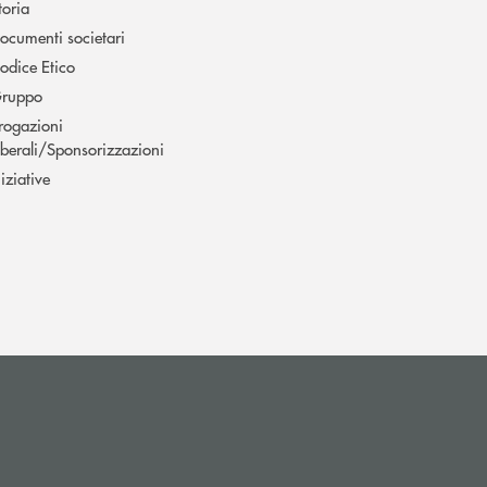
toria
ocumenti societari
odice Etico
ruppo
rogazioni
iberali/Sponsorizzazioni
niziative