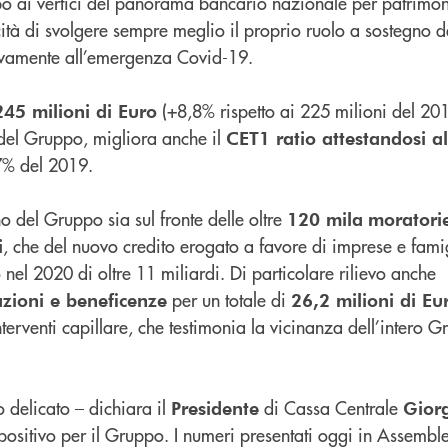
ppo ai vertici del panorama bancario nazionale per patrimo
tà di svolgere sempre meglio il proprio ruolo a sostegno d
ivamente all’emergenza Covid-19.
(+8,8% rispetto ai 225 milioni del 201
245 milioni di Euro
 del Gruppo, migliora anche il
CET1 ratio attestandosi al
,7% del 2019.
 del Gruppo sia sul fronte delle oltre
120 mila
moratori
, che del nuovo credito erogato a favore di imprese e fami
i
el 2020 di oltre 11 miliardi. Di particolare rilievo anche
per un totale di
zioni e beneficenze
26,2 milioni di Eu
interventi capillare, che testimonia la vicinanza dell’intero G
 delicato – dichiara il
di Cassa Centrale
Presidente
Gior
positivo per il Gruppo. I numeri presentati oggi in Assembl