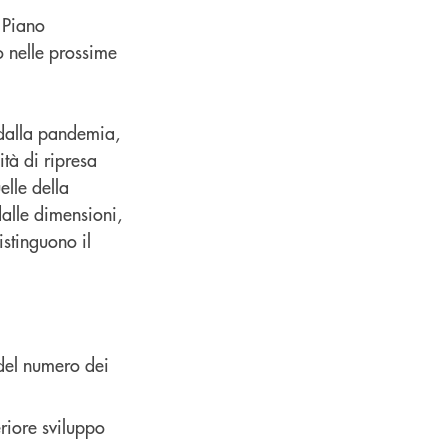
 Piano
o nelle prossime
a dalla pandemia,
tà di ripresa
elle della
dalle dimensioni,
istinguono il
 del numero dei
eriore sviluppo