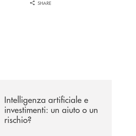
SHARE
unge-con-imprese-ad-alto-potenziale/
news/intelligenza-artificiale-e-investimenti-un-aiuto-o-un-r
Intelligenza artificiale e
investimenti: un aiuto o un
rischio?