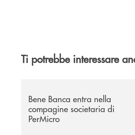
Ti potrebbe interessare an
/news/bene-banca-entra-nella-compagine-societa
Bene Banca entra nella
compagine societaria di
PerMicro