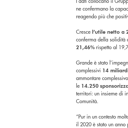
I dati collocano il Gru
ne confermano la capaci
reagendo più che posit
Cresce
l’utile netto a
conferma della solidità
rispetto al 19
21,46%
Grande è stato l’impegno
complessivi
14 miliard
ammontare complessivo n
le
14.250
sponsorizza
territori: un insieme di 
Comunità.
“Pur in un contesto molto
il 2020 è stato un anno 