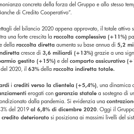
monianza concreta della forza del Gruppo e allo stesso tem
Banche di Credito Cooperativo”.
ttagli del bilancio 2020 appena approvato, il totale attivo si
tra una forte crescita la
pa
raccolta complessiva (+11%)
e della
aumenta su base annua di
raccolta diretta
5,2 mi
cresce di
grazie a una signi
indiretta
3,6 miliardi (+13%)
e del
parmio gestito (+15%)
comparto
assicurativo
(+
 del 2020, il
della
63%
raccolta indiretta totale.
i
, una dinamica 
ardi
crediti verso la clientela
(+5,4%)
erogati con
a sostegno di u
anziamenti
garanzia statale
ondizionato dalla pandemia. Si evidenzia una
contrazion
,3% del 2019
. Oggi il Gruppo
al 6,8% di dicembre 2020
si posiziona ai massimi livelli del s
 credito deteriorato