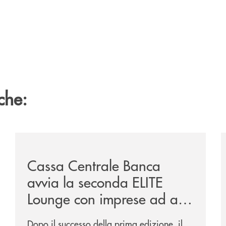
che:
ria-di-permicro/
/news/cassa-centrale-banca-avvia-la-seconda-elite-lo
/
Cassa Centrale Banca
avvia la seconda ELITE
Lounge con imprese ad alto
potenziale
Dopo il successo della prima edizione, il