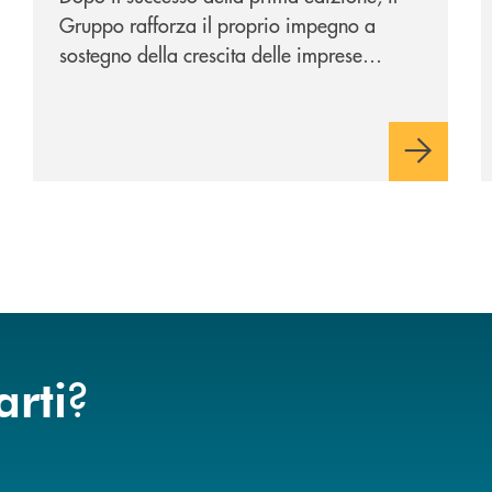
Gruppo rafforza il proprio impegno a
sostegno della crescita delle imprese
italiane, accompagnandole in un percorso
di sviluppo, innovazione e accesso ai
mercati dei capitali.
?
arti