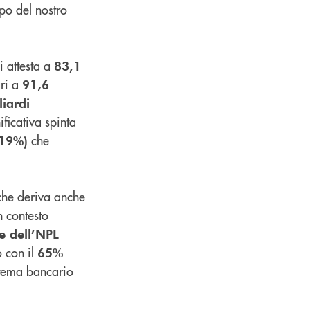
po del nostro
 attesta a
83,1
ri a
91,6
liardi
ficativa spinta
che
19%)
che deriva anche
n contesto
e dell’NPL
 con il
65%
istema bancario