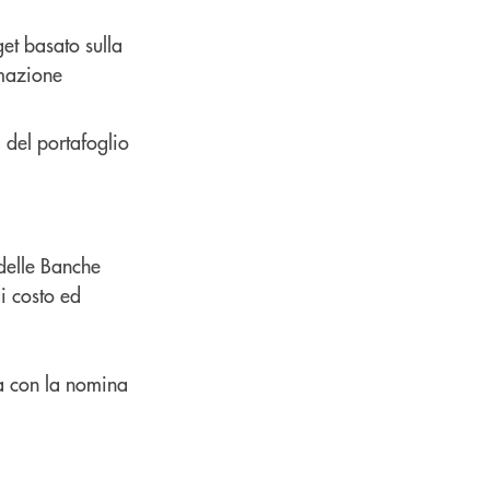
get basato sulla
rmazione
a del portafoglio
 delle Banche
di costo ed
ca con la nomina