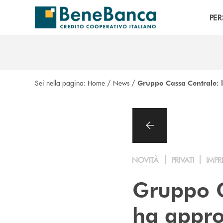
Salta al contenuto principale
PE
Sei nella pagina:
Home
/
News
/
Gruppo Cassa Centrale: l
NOVITÀ
PRIVATI
IMPR
Gruppo C
ha appro