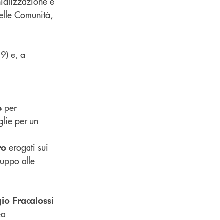
nializzazione e
elle Comunità,
9) e, a
per
e
glie per un
erogati sui
ro
ruppo alle
–
gio
Fracalossi
ea