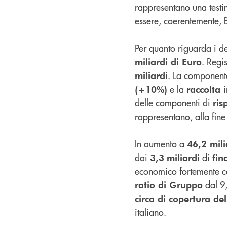
rappresentano una testi
essere, coerentemente, 
Per quanto riguarda i de
. Regis
miliardi di Euro
. La component
miliardi
e la
(+10%)
raccolta 
delle componenti di
ris
rappresentano, alla fine
In aumento a
46,2 mili
dai
di
3,3
miliardi
fin
economico fortemente c
dal 9
ratio di Gruppo
circa di copertura del
italiano.