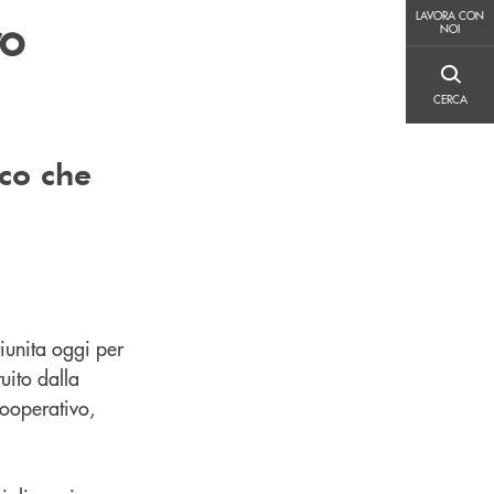
LAVORA CON NOI
ro
LAVORA CON
NOI
CERCA
CERCA
ico che
iunita oggi per
uito dalla
ooperativo,