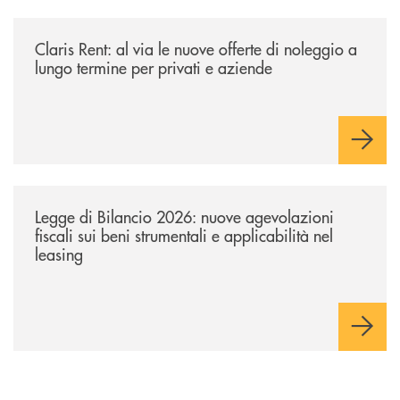
/news/claris-rent-al-via-le-nuove-offerte-di-noleggio-a-lungo-termine-p
Claris Rent: al via le nuove offerte di noleggio a
lungo termine per privati e aziende
/news/legge-di-bilancio-2026-nuove-agevolazioni-fiscali-sui-beni-strume
Legge di Bilancio 2026: nuove agevolazioni
fiscali sui beni strumentali e applicabilità nel
leasing