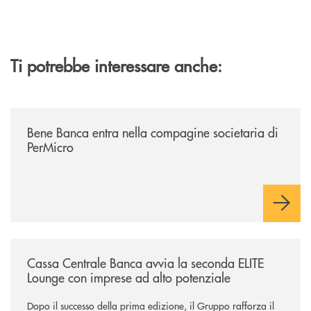
Ti potrebbe interessare anche:
/news/bene-banca-entra-nella-compagine-societaria-di-permicro/
Bene Banca entra nella compagine societaria di
PerMicro
/news/cassa-centrale-banca-avvia-la-seconda-elite-lounge-con-imprese-
Cassa Centrale Banca avvia la seconda ELITE
Lounge con imprese ad alto potenziale
Dopo il successo della prima edizione, il Gruppo rafforza il