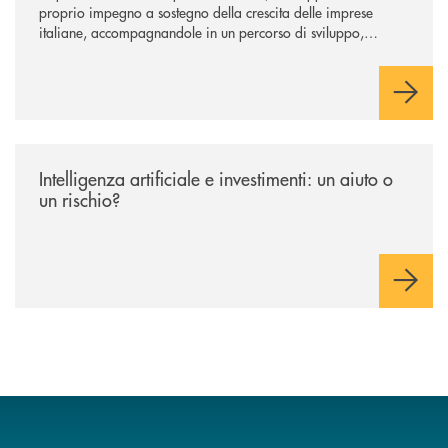
proprio impegno a sostegno della crescita delle imprese
italiane, accompagnandole in un percorso di sviluppo,
innovazione e accesso ai mercati dei capitali.
/news/intelligenza-artificiale-e-investimenti-un-aiuto-o-un-rischio/
Intelligenza artificiale e investimenti: un aiuto o
un rischio?