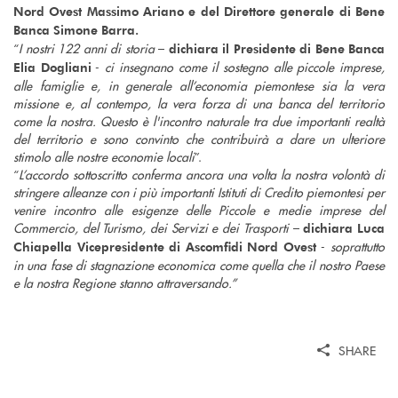
Nord Ovest Massimo Ariano e del Direttore generale di Bene
Banca Simone Barra.
“
I nostri 122 anni di storia
–
dichiara il Presidente di Bene Banca
-
ci insegnano come il sostegno alle piccole imprese,
Elia Dogliani
alle famiglie e, in generale all’economia piemontese sia la vera
missione e, al contempo, la vera forza di una banca del territorio
come la nostra. Questo è l'incontro naturale tra due importanti realtà
del territorio e sono convinto che contribuirà a dare un ulteriore
stimolo alle nostre economie locali
”.
“
L’accordo sottoscritto conferma ancora una volta la nostra volontà di
stringere alleanze con i più importanti Istituti di Credito piemontesi per
venire incontro alle esigenze delle Piccole e medie imprese del
Commercio, del Turismo, dei Servizi e dei Trasporti
–
dichiara Luca
-
soprattutto
Chiapella Vicepresidente di Ascomfidi Nord Ovest
in una fase di stagnazione economica come quella che il nostro Paese
e la nostra Regione stanno attraversando.”
SHARE