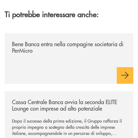
Ti potrebbe interessare anche:
/news/bene-banca-entra-nella-compagine-societaria-di-permicro/
Bene Banca entra nella compagine societaria di
PerMicro
/news/cassa-centrale-banca-avvia-la-seconda-elite-lounge-con-imprese-
Cassa Centrale Banca avvia la seconda ELITE
Lounge con imprese ad alto potenziale
Dopo il successo della prima edizione, il Gruppo rafforza il
proprio impegno a sostegno della crescita delle imprese
italiane, accompagnandole in un percorso di sviluppo,