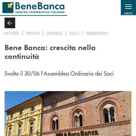
Salta al contenuto principale
MENU
NOVITÀ
PRIVATI
IMPRESE
SOCI
TERRITORIO
Bene Banca: crescita nella
continuità
Svolta il 30/06 l'Assemblea Ordinaria dei Soci