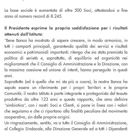
La base sociale è aumentata di oltre 500 Soci, attestandosi a fine
anno al numero record di 8.245.
Il Presidente esprime la propria soddisfazione per i risultati
:
ottenuti dall’Istituto
“Bene Banca ha mostrato di sapere crescere, in modo armonico, in
tutti i comparti principali, garantendo qualità dei servizi e risultati
economici e patrimoniali importanti; ritengo che sia stata premiata la
politica di serietà e, soprattutto, di equilibrio ed organicità nei
miglioramenti che il Consiglio di Amministrazione e la Direzione, con
la massima coesione ed unione di intenti, hanno perseguito in questi
anni.
Soprattutto (ed è quello che mi sta più a cuore), la nostra Banca ha
saputo essere un riferimento per i propri Territori e le proprie
Comunità; il nostro Istituto è parte integrante e protagonista del tessuto
produttivo da oltre 123 anni e questo rapporto, che amo definire
“simbiotico”, con i nostri Soci e Clienti, si pone in linea con i valori
che seguiamo e che ci riportano alla finalità peculiare del movimento
cooperativo, sin dalle proprie origini.
Un ringraziamento, sentito, va a tutto il Consiglio di Amministrazione,
al Collegio Sindacale, alla Direzione Generale ed a tutti i Dipendenti