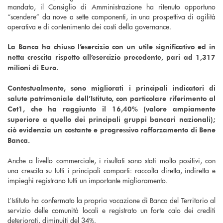
mandato, il Consiglio di Amministrazione ha ritenuto opportuno
“scendere” da nove a sette componenti, in una prospettiva di agilità
operativa e di contenimento dei costi della
governance
.
La Banca ha chiuso l’esercizio con un utile significativo ed in
netta crescita rispetto all’esercizio precedente, pari ad 1,317
milioni di Euro.
Contestualmente, sono migliorati i principali indicatori di
salute patrimoniale dell’Istituto, con particolare riferimento al
Cet1, che ha raggiunto il 16,40% (valore ampiamente
superiore a quello dei principali gruppi bancari nazionali);
ciò evidenzia un costante e progressivo rafforzamento di Bene
Banca.
Anche a livello commerciale, i risultati sono stati molto positivi, con
una crescita su tutti i principali comparti: raccolta diretta, indiretta e
impieghi registrano tutti un importante miglioramento.
L’Istituto ha confermato la propria vocazione di Banca del Territorio al
servizio delle comunità locali e registrato un forte calo dei crediti
deteriorati, diminuiti del 34%.