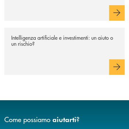
innovazione e accesso ai mercati dei capitali.
/news/intelligenza-artificiale-e-investimenti-un-aiuto-o-un-rischio/
Intelligenza artificiale e investimenti: un aiuto o
un rischio?
Come possiamo
?
aiutarti